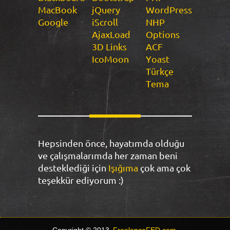
MacBook
jQuery
WordPress
Google
iScroll
NHP
AjaxLoad
Options
3D Links
ACF
IcoMoon
Yoast
Türkçe
Tema
Hepsinden önce, hayatımda olduğu
ve çalışmalarımda her zaman beni
desteklediği için
Işığıma
çok ama çok
teşekkür ediyorum :)